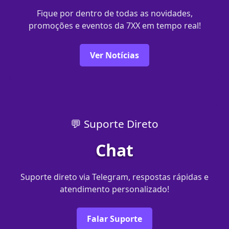
Fique por dentro de todas as novidades,
promoções e eventos da 7XX em tempo real!
Ver Notícias
💬 Suporte Direto
Chat
Suporte direto via Telegram, respostas rápidas e
atendimento personalizado!
Falar Suporte