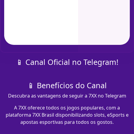
📱 Canal Oficial no Telegram!
📱 Benefícios do Canal
Descubra as vantagens de seguir a 7XX no Telegram
A 7XX oferece todos os jogos populares, com a
plataforma 7XX Brasil disponibilizando slots, eSports e
apostas esportivas para todos os gostos.