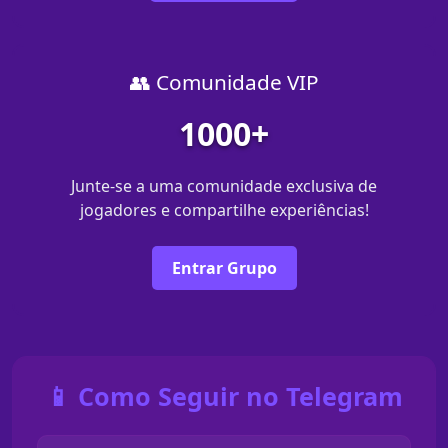
👥 Comunidade VIP
1000+
Junte-se a uma comunidade exclusiva de
jogadores e compartilhe experiências!
Entrar Grupo
📱 Como Seguir no Telegram