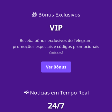
🎁 Bônus Exclusivos
VIP
Receba bônus exclusivos do Telegram,
promoções especiais e códigos promocionais
únicos!
Ver Bônus
📢 Notícias em Tempo Real
24/7