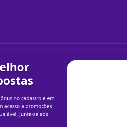
elhor
postas
bônus no cadastro e em
em acesso a promoções
ualável. Junte-se aos