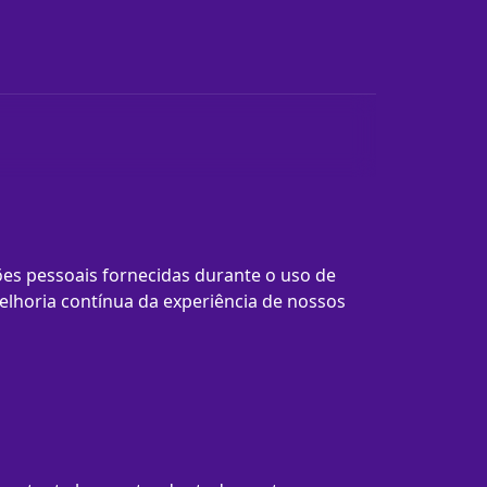
es pessoais fornecidas durante o uso de
elhoria contínua da experiência de nossos