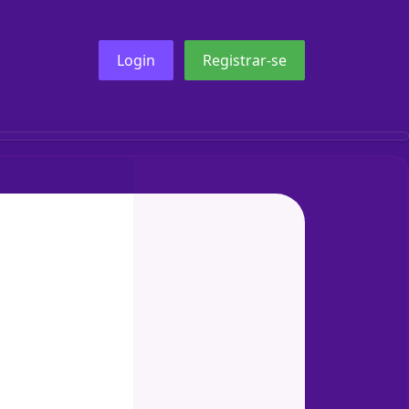
Login
Registrar-se