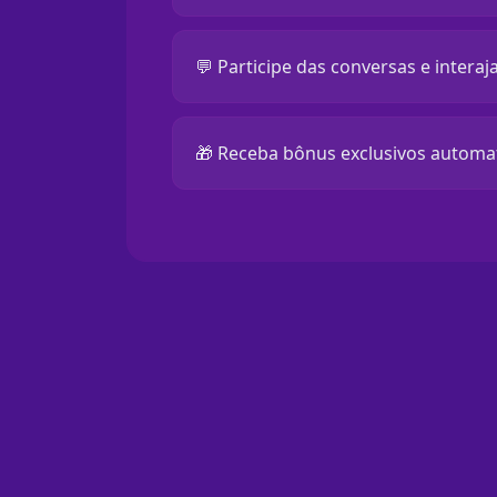
💬 Participe das conversas e interaj
🎁 Receba bônus exclusivos autom