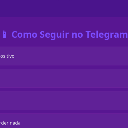
📱 Como Seguir no Telegram
ositivo
erder nada