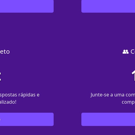
reto
👥 
t
espostas rápidas e
Junte-se a uma com
lizado!
compa
e