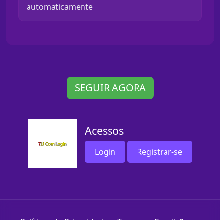
automaticamente
SEGUIR AGORA
Acessos
Login
Registrar-se