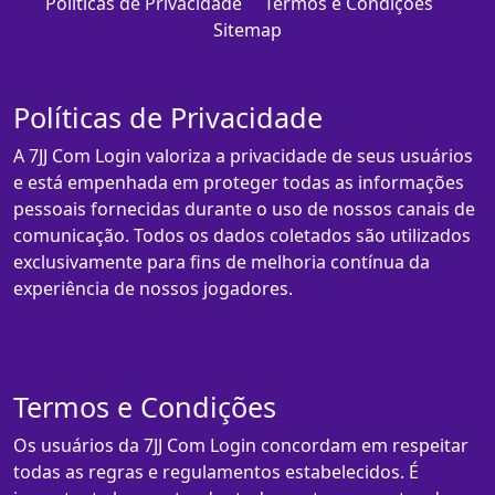
Políticas de Privacidade
Termos e Condições
Sitemap
Políticas de Privacidade
A 7JJ Com Login valoriza a privacidade de seus usuários
e está empenhada em proteger todas as informações
pessoais fornecidas durante o uso de nossos canais de
comunicação. Todos os dados coletados são utilizados
exclusivamente para fins de melhoria contínua da
experiência de nossos jogadores.
Termos e Condições
Os usuários da 7JJ Com Login concordam em respeitar
todas as regras e regulamentos estabelecidos. É