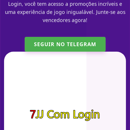
Login, você tem acesso a promoções incríveis e
uma experiência de jogo inigualável. Junte-se aos
vencedores agora!
SEGUIR NO TELEGRAM