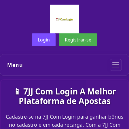
Login
Registrar-se
Menu
📱 7JJ Com Login A Melhor
Plataforma de Apostas
Cadastre-se na 7JJ Com Login para ganhar bônus
no cadastro e em cada recarga. Com a 7JJ Com