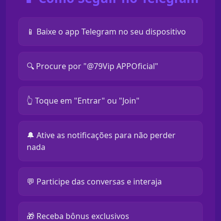
📱 Baixe o app Telegram no seu dispositivo
🔍 Procure por "@79Vip APPOficial"
👆 Toque em "Entrar" ou "Join"
🔔 Ative as notificações para não perder
nada
💬 Participe das conversas e interaja
🎁 Receba bônus exclusivos