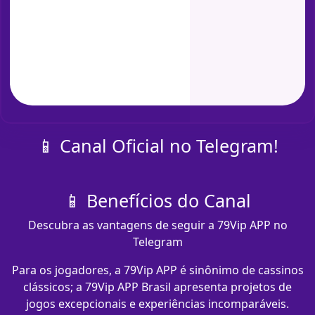
📱 Canal Oficial no Telegram!
📱 Benefícios do Canal
Descubra as vantagens de seguir a 79Vip APP no
Telegram
Para os jogadores, a 79Vip APP é sinônimo de cassinos
clássicos; a 79Vip APP Brasil apresenta projetos de
jogos excepcionais e experiências incomparáveis.