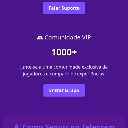
Falar Suporte
👥 Comunidade VIP
1000+
Junte-se a uma comunidade exclusiva de
jogadores e compartilhe experiências!
Entrar Grupo
📱 Como Seguir no Telegram