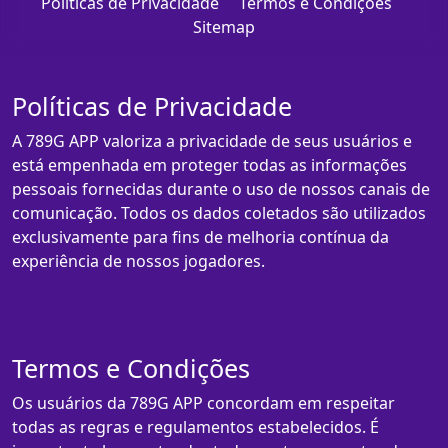
Políticas de Privacidade
Termos e Condições
Sitemap
Políticas de Privacidade
A 789G APP valoriza a privacidade de seus usuários e
está empenhada em proteger todas as informações
pessoais fornecidas durante o uso de nossos canais de
comunicação. Todos os dados coletados são utilizados
exclusivamente para fins de melhoria contínua da
experiência de nossos jogadores.
Termos e Condições
Os usuários da 789G APP concordam em respeitar
todas as regras e regulamentos estabelecidos. É