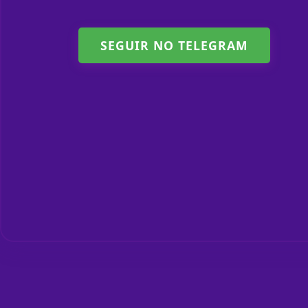
SEGUIR NO TELEGRAM