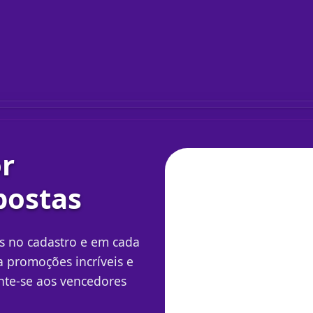
or
postas
s no cadastro e em cada
a promoções incríveis e
unte-se aos vencedores