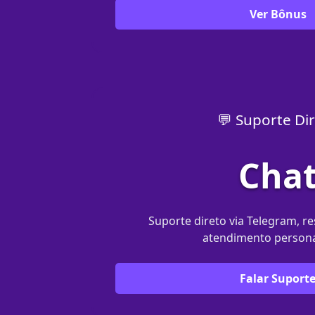
Ver Bônus
💬 Suporte Di
Cha
Suporte direto via Telegram, r
atendimento persona
Falar Suport