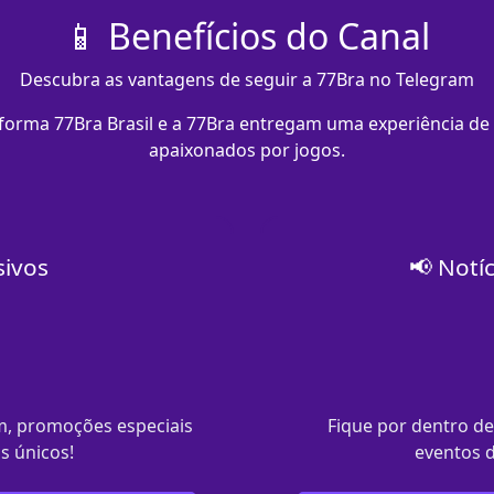
📱 Benefícios do Canal
Descubra as vantagens de seguir a 77Bra no Telegram
aforma 77Bra Brasil e a 77Bra entregam uma experiência de 
apaixonados por jogos.
sivos
📢 Notí
m, promoções especiais
Fique por dentro d
s únicos!
eventos 