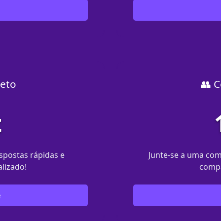
reto
👥 
t
espostas rápidas e
Junte-se a uma com
lizado!
compa
e