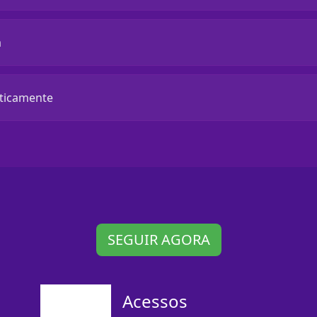
a
aticamente
SEGUIR AGORA
Acessos