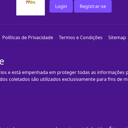
Login
Registrar-se
Políticas de Privacidade
Termos e Condições
Sitemap
de
ários e está empenhada em proteger todas as informações 
os coletados são utilizados exclusivamente para fins de m