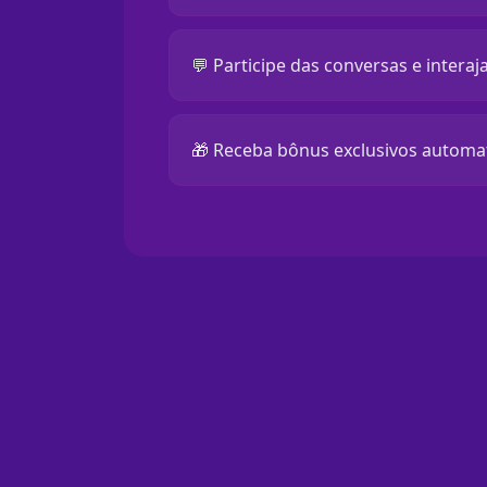
💬 Participe das conversas e interaj
🎁 Receba bônus exclusivos autom