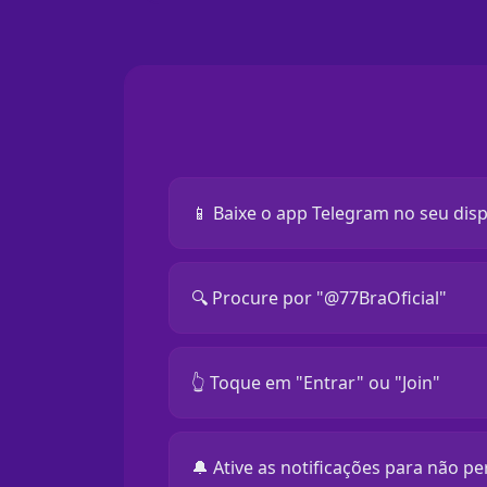
📱 Baixe o app Telegram no seu disp
🔍 Procure por "@77BraOficial"
👆 Toque em "Entrar" ou "Join"
🔔 Ative as notificações para não p