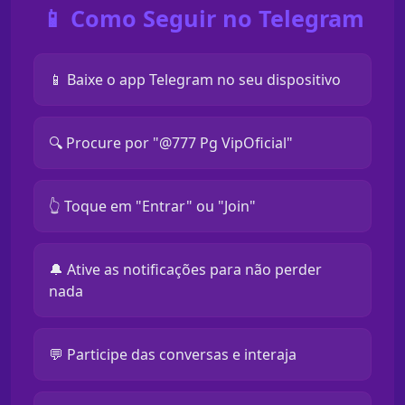
📱 Como Seguir no Telegram
📱 Baixe o app Telegram no seu dispositivo
🔍 Procure por "@777 Pg VipOficial"
👆 Toque em "Entrar" ou "Join"
🔔 Ative as notificações para não perder
nada
💬 Participe das conversas e interaja