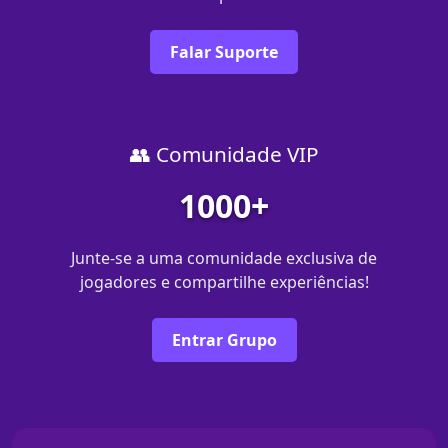
Falar Suporte
👥 Comunidade VIP
1000+
Junte-se a uma comunidade exclusiva de
jogadores e compartilhe experiências!
Entrar Grupo