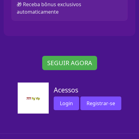
🎁 Receba bônus exclusivos
automaticamente
SEGUIR AGORA
Acessos
Login
Registrar-se