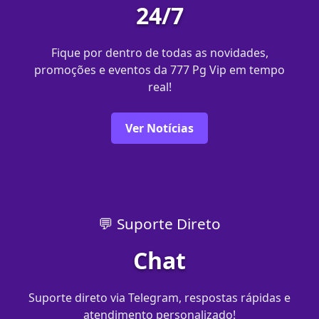
24/7
Fique por dentro de todas as novidades,
promoções e eventos da 777 Pg Vip em tempo
real!
Ver Notícias
💬 Suporte Direto
Chat
Suporte direto via Telegram, respostas rápidas e
atendimento personalizado!