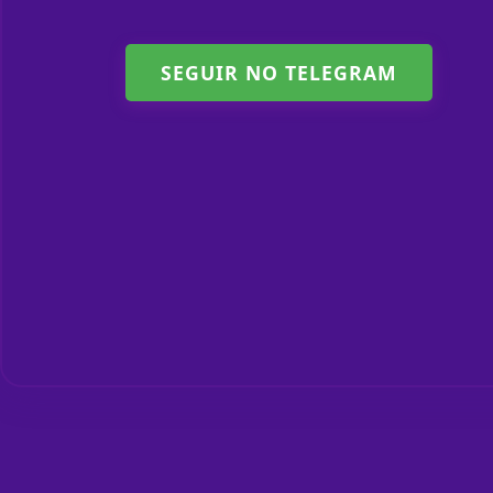
SEGUIR NO TELEGRAM