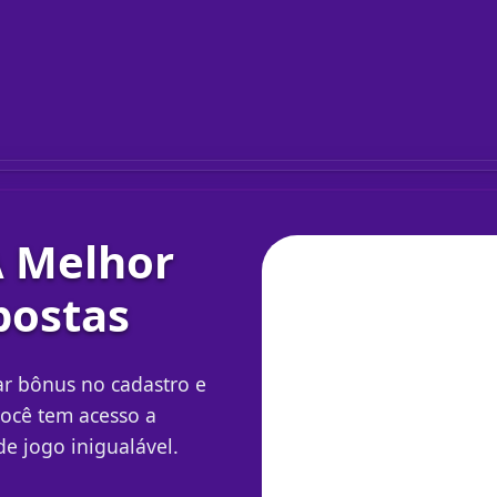
A Melhor
postas
ar bônus no cadastro e
você tem acesso a
e jogo inigualável.