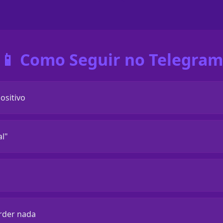
📱 Como Seguir no Telegram
ositivo
al"
erder nada