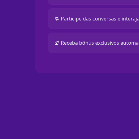
💬 Participe das conversas e interaj
🎁 Receba bônus exclusivos autom