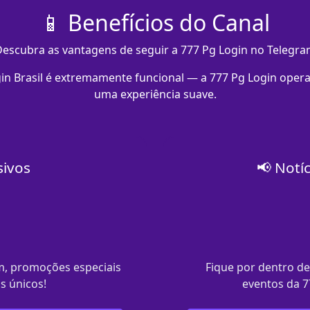
📱 Benefícios do Canal
escubra as vantagens de seguir a 777 Pg Login no Telegr
in Brasil é extremamente funcional — a 777 Pg Login opera
uma experiência suave.
sivos
📢 Notí
m, promoções especiais
Fique por dentro d
s únicos!
eventos da 7