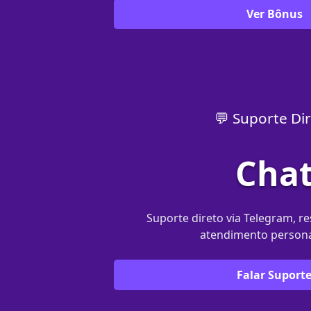
Ver Bônus
💬 Suporte Di
Cha
Suporte direto via Telegram, r
atendimento persona
Falar Suport