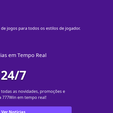
e jogos para todos os estilos de jogador.
cias em Tempo Real
24/7
e todas as novidades, promoções e
a 777Win em tempo real!
Ver Notícias