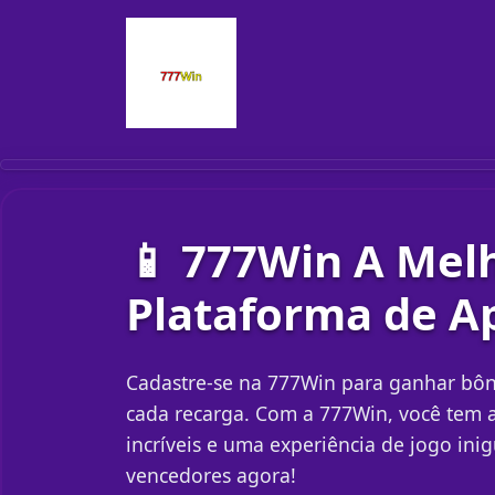
📱 777Win A Mel
Plataforma de A
Cadastre-se na 777Win para ganhar bôn
cada recarga. Com a 777Win, você tem 
incríveis e uma experiência de jogo inig
vencedores agora!