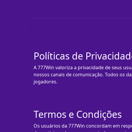
Políticas de Privacida
A 777Win valoriza a privacidade de seus us
nossos canais de comunicação. Todos os dad
jogadores.
Termos e Condições
Os usuários da 777Win concordam em respeit