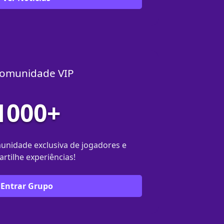
Comunidade VIP
1000+
unidade exclusiva de jogadores e
rtilhe experiências!
Entrar Grupo