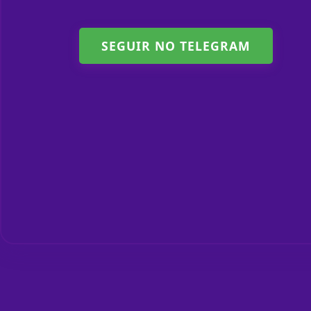
SEGUIR NO TELEGRAM