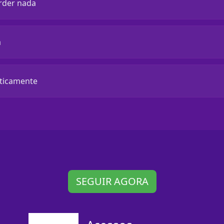
erder nada
a
aticamente
SEGUIR AGORA