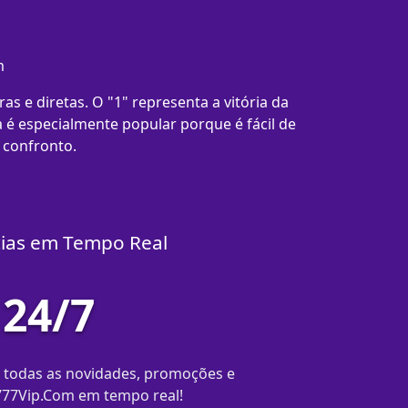
m
s e diretas. O "1" representa a vitória da
ta é especialmente popular porque é fácil de
 confronto.
cias em Tempo Real
24/7
e todas as novidades, promoções e
777Vip.Com em tempo real!