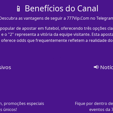
📱 Benefícios do Canal
Descubra as vantagens de seguir a 777Vip.Com no Telegra
 popular de apostar em futebol, oferecendo três opções clara
e o "2" representa a vitória da equipe visitante. Esta apos
 oferece odds que frequentemente refletem a realidade do
sivos
📢 Notí
m, promoções especiais
Fique por dentro d
s únicos!
eventos da 