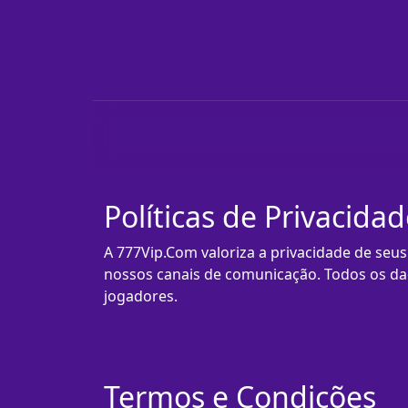
Políticas de Privacida
A 777Vip.Com valoriza a privacidade de seu
nossos canais de comunicação. Todos os dad
jogadores.
Termos e Condições