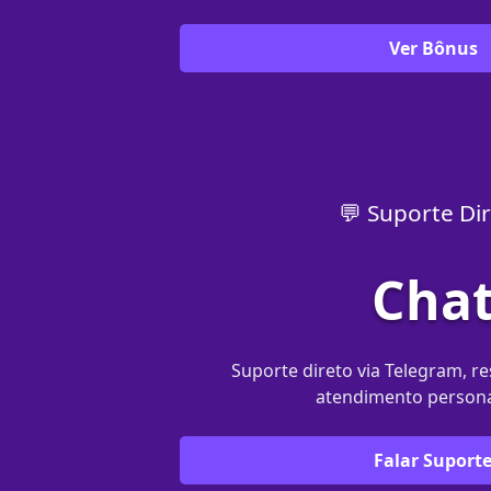
Ver Bônus
💬 Suporte Di
Cha
Suporte direto via Telegram, r
atendimento persona
Falar Suport