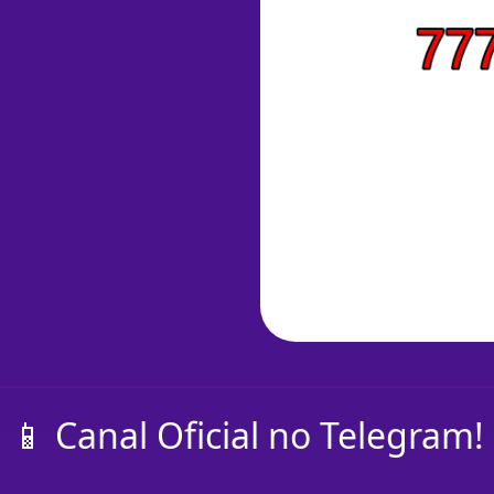
📱 Canal Oficial no Telegram!