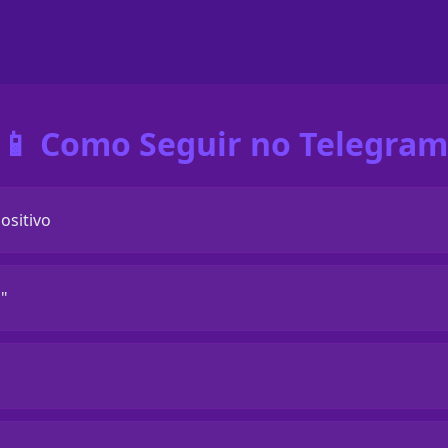
📱 Como Seguir no Telegram
ositivo
"