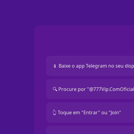
📱 Baixe o app Telegram no seu disp
🔍 Procure por "@777Vip.ComOficial
👆 Toque em "Entrar" ou "Join"