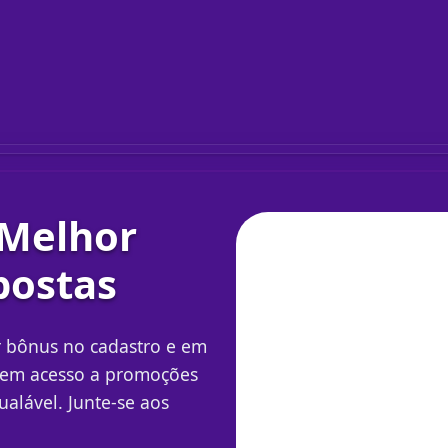
 Melhor
postas
 bônus no cadastro e em
tem acesso a promoções
ualável. Junte-se aos