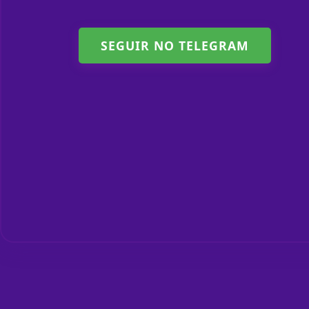
SEGUIR NO TELEGRAM