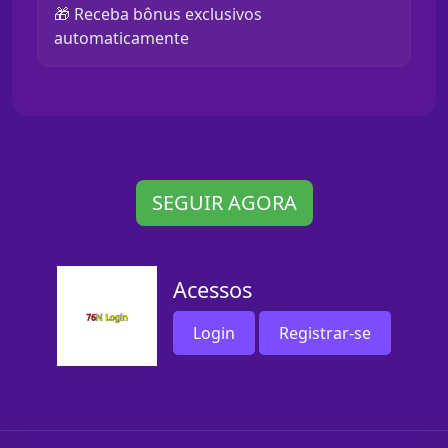
🎁 Receba bônus exclusivos
automaticamente
SEGUIR AGORA
Acessos
Login
Registrar-se