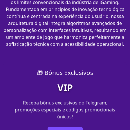
os limites convencionais da indústria de iGaming.
Fundamentada em princípios de inovação tecnológica
contínua e centrada na experiência do usuário, nossa
arquitetura digital integra algoritmos avançados de
personalização com interfaces intuitivas, resultando em
um ambiente de jogo que harmoniza perfeitamente a
sofisticação técnica com a acessibilidade operacional.
🎁 Bônus Exclusivos
VIP
Receba bônus exclusivos do Telegram,
promoções especiais e códigos promocionais
únicos!