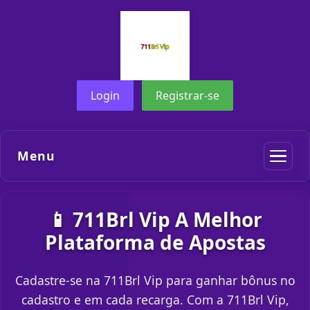
Login
Registrar-se
Menu
📱 711Brl Vip A Melhor
Plataforma de Apostas
Cadastre-se na 711Brl Vip para ganhar bônus no
cadastro e em cada recarga. Com a 711Brl Vip,