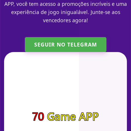
APP, você tem acesso a promoções incríveis e uma
experiência de jogo inigualável. Junte-se aos
vencedores agora!
SEGUIR NO TELEGRAM