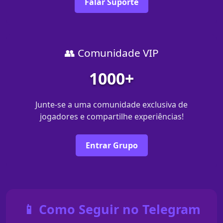
Falar Suporte
👥 Comunidade VIP
1000+
Junte-se a uma comunidade exclusiva de
jogadores e compartilhe experiências!
Entrar Grupo
📱 Como Seguir no Telegram