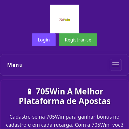
Login
Registrar-se
Menu
📱 705Win A Melhor
Plataforma de Apostas
Cadastre-se na 705Win para ganhar bônus no
cadastro e em cada recarga. Com a 705Win, você