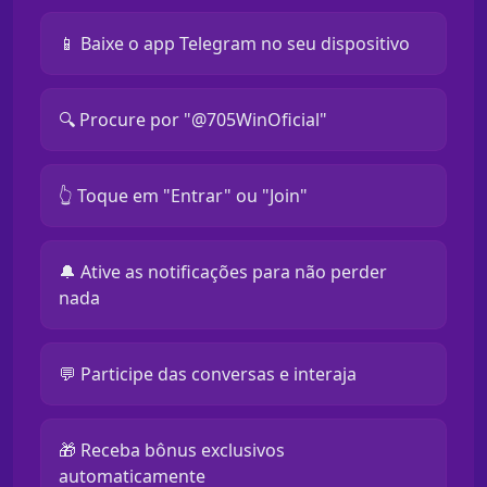
📱 Baixe o app Telegram no seu dispositivo
🔍 Procure por "@705WinOficial"
👆 Toque em "Entrar" ou "Join"
🔔 Ative as notificações para não perder
nada
💬 Participe das conversas e interaja
🎁 Receba bônus exclusivos
automaticamente