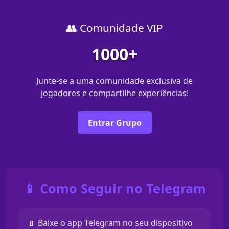
👥 Comunidade VIP
1000+
Junte-se a uma comunidade exclusiva de
jogadores e compartilhe experiências!
Entrar Grupo
📱 Como Seguir no Telegram
📱 Baixe o app Telegram no seu dispositivo