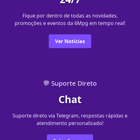
Fique por dentro de todas as novidades,
promoções e eventos da 6Mpg em tempo real!
Ver Notícias
💬 Suporte Direto
Chat
Suporte direto via Telegram, respostas rápidas e
atendimento personalizado!