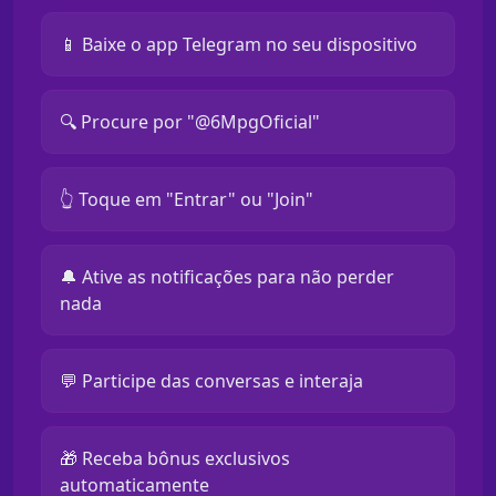
📱 Baixe o app Telegram no seu dispositivo
🔍 Procure por "@6MpgOficial"
👆 Toque em "Entrar" ou "Join"
🔔 Ative as notificações para não perder
nada
💬 Participe das conversas e interaja
🎁 Receba bônus exclusivos
automaticamente