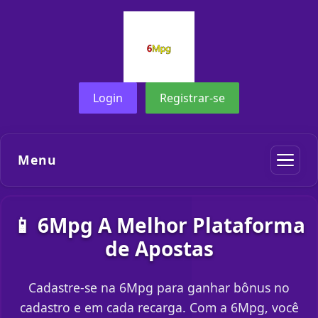
Login
Registrar-se
Menu
📱 6Mpg A Melhor Plataforma
de Apostas
Cadastre-se na 6Mpg para ganhar bônus no
cadastro e em cada recarga. Com a 6Mpg, você