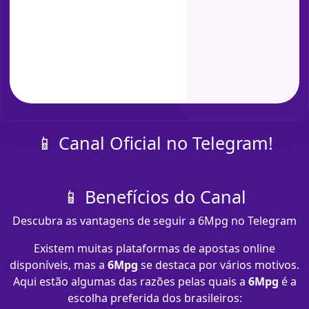
📱 Canal Oficial no Telegram!
📱 Benefícios do Canal
Descubra as vantagens de seguir a 6Mpg no Telegram
Existem muitas plataformas de apostas online
disponíveis, mas a
6Mpg
se destaca por vários motivos.
Aqui estão algumas das razões pelas quais a
6Mpg
é a
escolha preferida dos brasileiros: