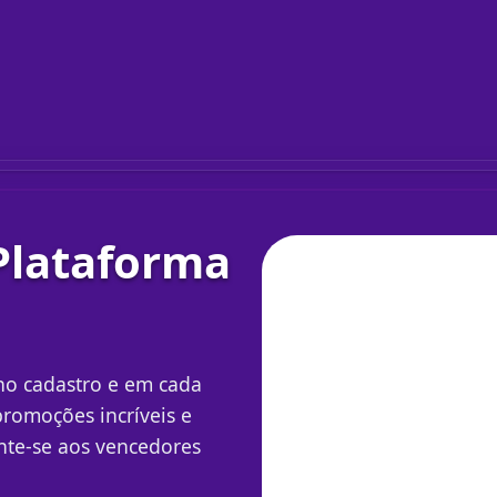
Plataforma
no cadastro e em cada
promoções incríveis e
unte-se aos vencedores