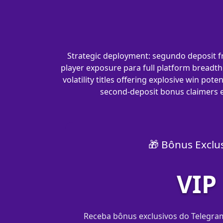
Strategic deployment: segundo deposit f
player exposure para full platform breadt
volatility titles offering explosive win po
second-deposit bonus claimers ex
🎁 Bônus Exclu
VIP
Receba bônus exclusivos do Telegra