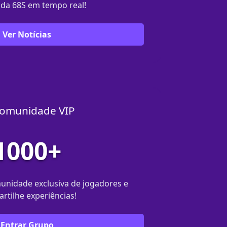
 da 68S em tempo real!
Ver Notícias
Comunidade VIP
1000+
unidade exclusiva de jogadores e
rtilhe experiências!
Entrar Grupo