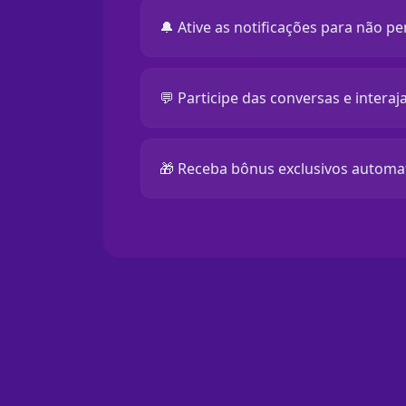
🔔 Ative as notificações para não p
💬 Participe das conversas e interaj
🎁 Receba bônus exclusivos autom