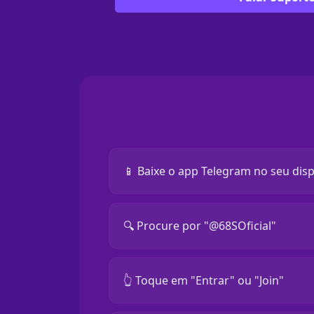
📱 Baixe o app Telegram no seu disp
🔍 Procure por "@68SOficial"
👆 Toque em "Entrar" ou "Join"