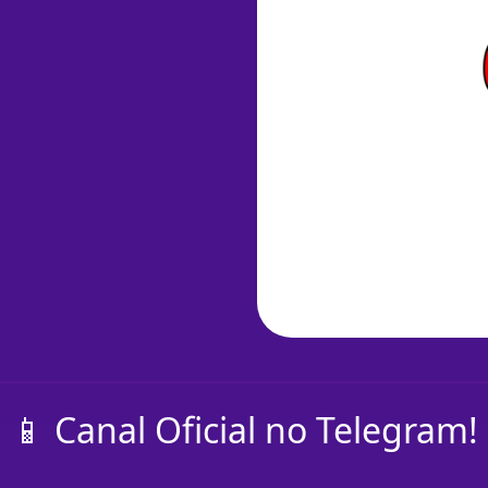
📱 Canal Oficial no Telegram!