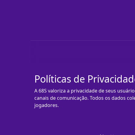
Políticas de Privacida
A 68S valoriza a privacidade de seus usuár
canais de comunicação. Todos os dados cole
jogadores.