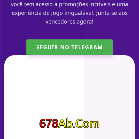
você tem acesso a promoções incríveis e uma
experiência de jogo inigualável. Junte-se aos
vencedores agora!
SEGUIR NO TELEGRAM