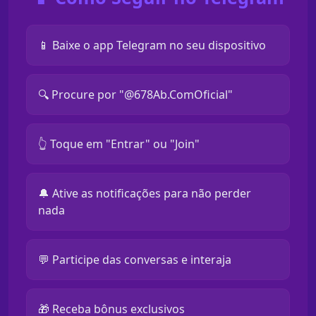
📱 Baixe o app Telegram no seu dispositivo
🔍 Procure por "@678Ab.ComOficial"
👆 Toque em "Entrar" ou "Join"
🔔 Ative as notificações para não perder
nada
💬 Participe das conversas e interaja
🎁 Receba bônus exclusivos