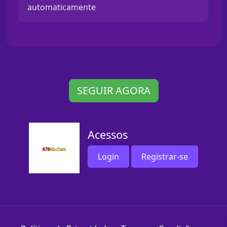
automaticamente
SEGUIR AGORA
Acessos
Login
Registrar-se