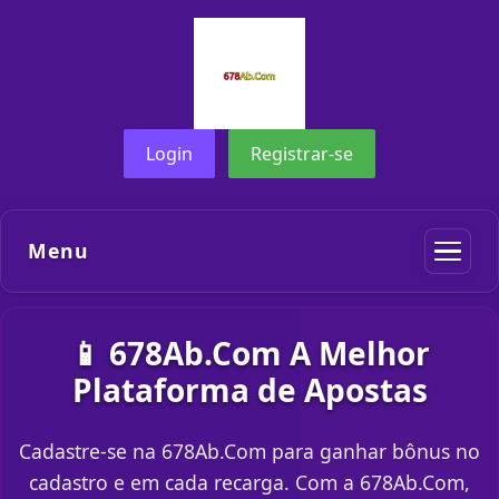
Login
Registrar-se
Menu
📱 678Ab.Com A Melhor
Plataforma de Apostas
Cadastre-se na 678Ab.Com para ganhar bônus no
cadastro e em cada recarga. Com a 678Ab.Com,