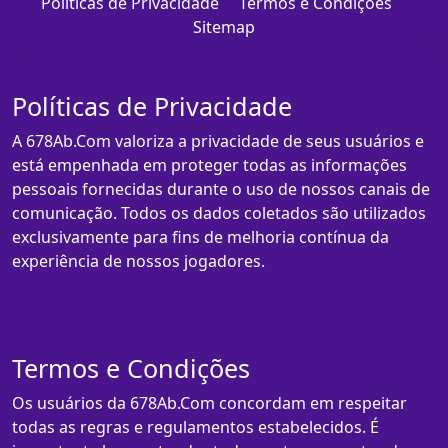
Políticas de Privacidade
Termos e Condições
Sitemap
Políticas de Privacidade
A 678Ab.Com valoriza a privacidade de seus usuários e
está empenhada em proteger todas as informações
pessoais fornecidas durante o uso de nossos canais de
comunicação. Todos os dados coletados são utilizados
exclusivamente para fins de melhoria contínua da
experiência de nossos jogadores.
Termos e Condições
Os usuários da 678Ab.Com concordam em respeitar
todas as regras e regulamentos estabelecidos. É