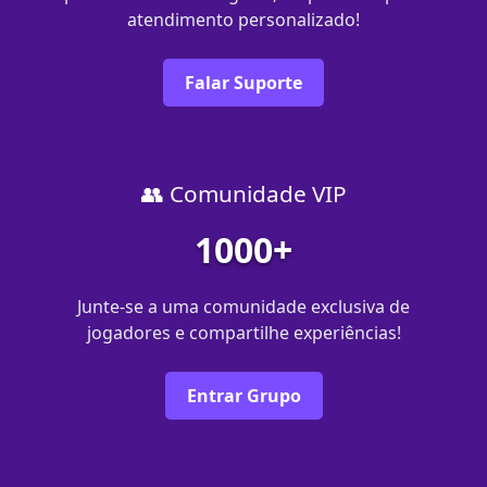
atendimento personalizado!
Falar Suporte
👥 Comunidade VIP
1000+
Junte-se a uma comunidade exclusiva de
jogadores e compartilhe experiências!
Entrar Grupo