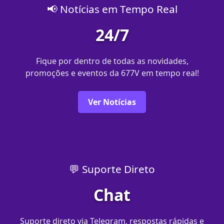
📢 Notícias em Tempo Real
24/7
Fique por dentro de todas as novidades,
promoções e eventos da 677V em tempo real!
Ver Notícias
💬 Suporte Direto
Chat
Suporte direto via Telegram, respostas rápidas e