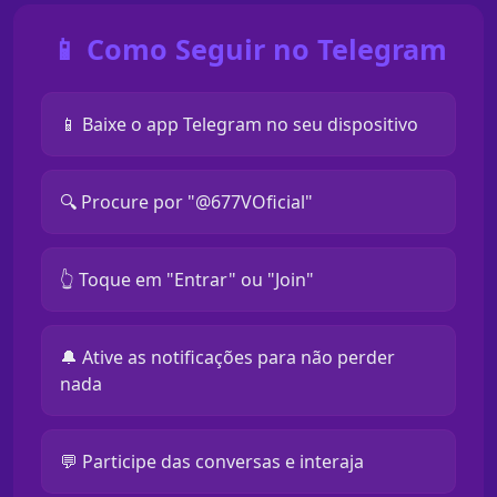
📱 Como Seguir no Telegram
📱 Baixe o app Telegram no seu dispositivo
🔍 Procure por "@677VOficial"
👆 Toque em "Entrar" ou "Join"
🔔 Ative as notificações para não perder
nada
💬 Participe das conversas e interaja