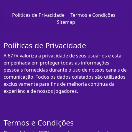
Políticas de Privacidade
Termos e Condições
Sitemap
Políticas de Privacidade
A 677V valoriza a privacidade de seus usuários e está
empenhada em proteger todas as informações
pessoais fornecidas durante o uso de nossos canais de
comunicação. Todos os dados coletados são utilizados
exclusivamente para fins de melhoria contínua da
experiência de nossos jogadores.
Termos e Condições