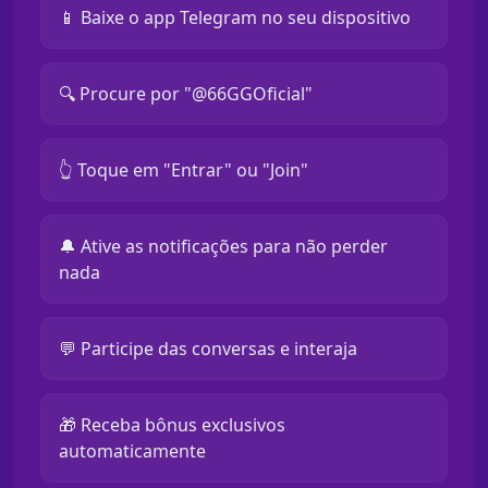
📱 Baixe o app Telegram no seu dispositivo
🔍 Procure por "@66GGOficial"
👆 Toque em "Entrar" ou "Join"
🔔 Ative as notificações para não perder
nada
💬 Participe das conversas e interaja
🎁 Receba bônus exclusivos
automaticamente