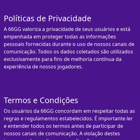
Políticas de Privacidade
A 66GG valoriza a privacidade de seus usuários e está
empenhada em proteger todas as informações
pessoais fornecidas durante o uso de nossos canais de
comunicação. Todos os dados coletados são utilizados
exclusivamente para fins de melhoria contínua da
experiência de nossos jogadores.
Termos e Condições
Os usuários da 66GG concordam em respeitar todas as
regras e regulamentos estabelecidos. É importante ler
e entender todos os termos antes de participar de
nossos canais de comunicação. A violação destes