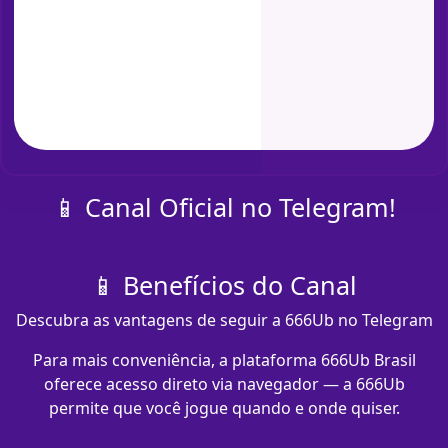
📱 Canal Oficial no Telegram!
📱 Benefícios do Canal
Descubra as vantagens de seguir a 666Ub no Telegram
Para mais conveniência, a plataforma 666Ub Brasil
oferece acesso direto via navegador — a 666Ub
permite que você jogue quando e onde quiser.