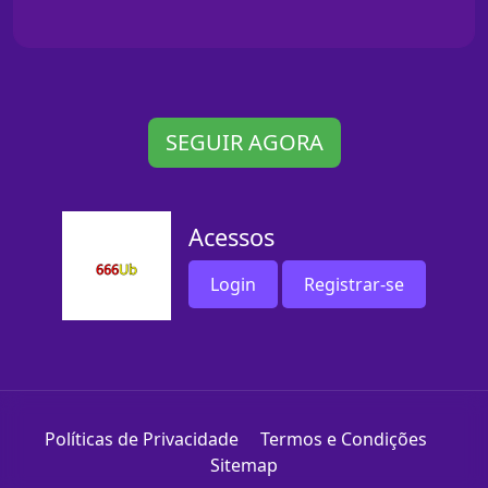
SEGUIR AGORA
Acessos
Login
Registrar-se
Políticas de Privacidade
Termos e Condições
Sitemap