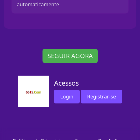
automaticamente
SEGUIR AGORA
Acessos
Login
Registrar-se