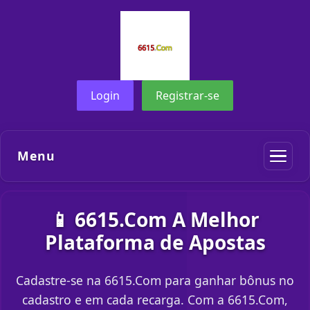
Login
Registrar-se
Menu
📱 6615.Com A Melhor
Plataforma de Apostas
Cadastre-se na 6615.Com para ganhar bônus no
cadastro e em cada recarga. Com a 6615.Com,