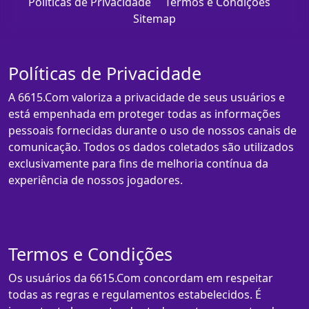
Políticas de Privacidade
Termos e Condições
Sitemap
Políticas de Privacidade
A 6615.Com valoriza a privacidade de seus usuários e
está empenhada em proteger todas as informações
pessoais fornecidas durante o uso de nossos canais de
comunicação. Todos os dados coletados são utilizados
exclusivamente para fins de melhoria contínua da
experiência de nossos jogadores.
Termos e Condições
Os usuários da 6615.Com concordam em respeitar
todas as regras e regulamentos estabelecidos. É