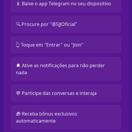
📱 Baixe o app Telegram no seu dispositivo
🔍 Procure por "@5JJOficial"
👆 Toque em "Entrar" ou "Join"
🔔 Ative as notificações para não perder
nada
💬 Participe das conversas e interaja
🎁 Receba bônus exclusivos
automaticamente