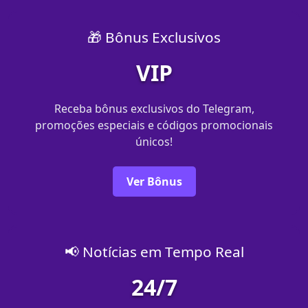
🎁 Bônus Exclusivos
VIP
Receba bônus exclusivos do Telegram,
promoções especiais e códigos promocionais
únicos!
Ver Bônus
📢 Notícias em Tempo Real
24/7