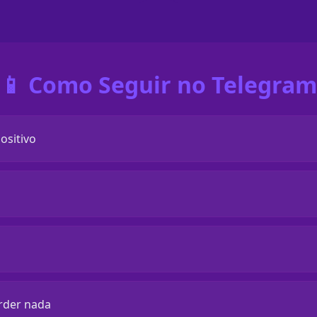
📱 Como Seguir no Telegram
ositivo
erder nada