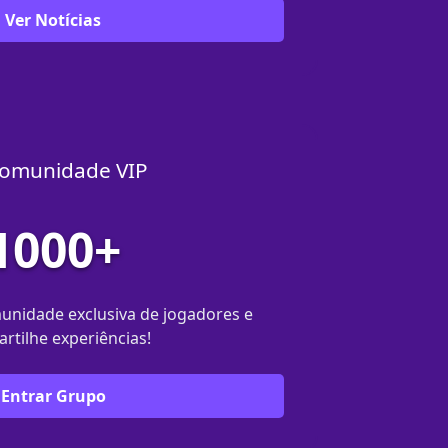
Ver Notícias
Comunidade VIP
1000+
unidade exclusiva de jogadores e
rtilhe experiências!
Entrar Grupo