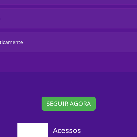
a
aticamente
SEGUIR AGORA
Acessos