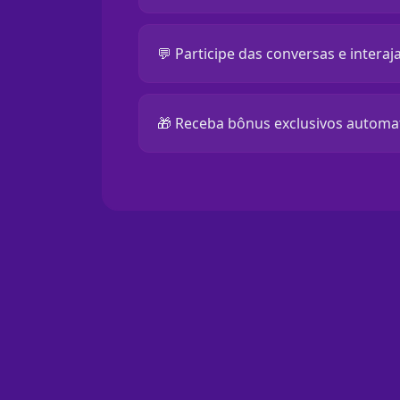
💬 Participe das conversas e interaj
🎁 Receba bônus exclusivos autom