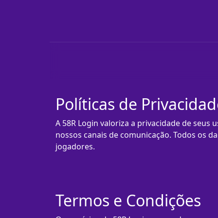
Políticas de Privacida
A 58R Login valoriza a privacidade de seus
nossos canais de comunicação. Todos os dad
jogadores.
Termos e Condições