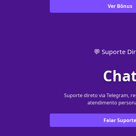
Ver Bônus
💬 Suporte Di
Cha
Suporte direto via Telegram, r
atendimento persona
Falar Suport