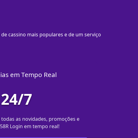
 de cassino mais populares e de um serviço
cias em Tempo Real
24/7
e todas as novidades, promoções e
 58R Login em tempo real!