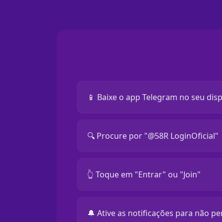
📱 Baixe o app Telegram no seu disp
🔍 Procure por "@58R LoginOficial"
👆 Toque em "Entrar" ou "Join"
🔔 Ative as notificações para não p