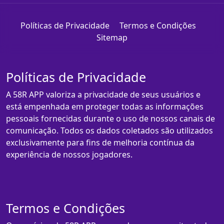
Políticas de Privacidade
Termos e Condições
Sitemap
Políticas de Privacidade
A 58R APP valoriza a privacidade de seus usuários e
está empenhada em proteger todas as informações
pessoais fornecidas durante o uso de nossos canais de
comunicação. Todos os dados coletados são utilizados
exclusivamente para fins de melhoria contínua da
experiência de nossos jogadores.
Termos e Condições