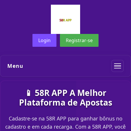
Login
Registrar-se
Menu
📱 58R APP A Melhor
Plataforma de Apostas
Cadastre-se na 58R APP para ganhar bônus no
cadastro e em cada recarga. Com a 58R APP, você