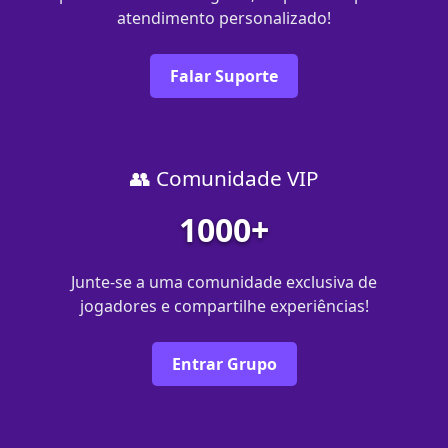
atendimento personalizado!
Falar Suporte
👥 Comunidade VIP
1000+
Junte-se a uma comunidade exclusiva de
jogadores e compartilhe experiências!
Entrar Grupo