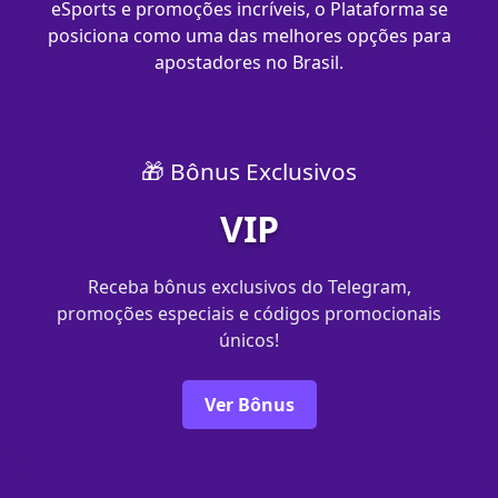
eSports e promoções incríveis, o Plataforma se
posiciona como uma das melhores opções para
apostadores no Brasil.
🎁 Bônus Exclusivos
VIP
Receba bônus exclusivos do Telegram,
promoções especiais e códigos promocionais
únicos!
Ver Bônus