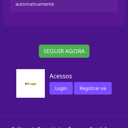
automaticamente
SEGUIR AGORA
Acessos
Login
Registrar-se