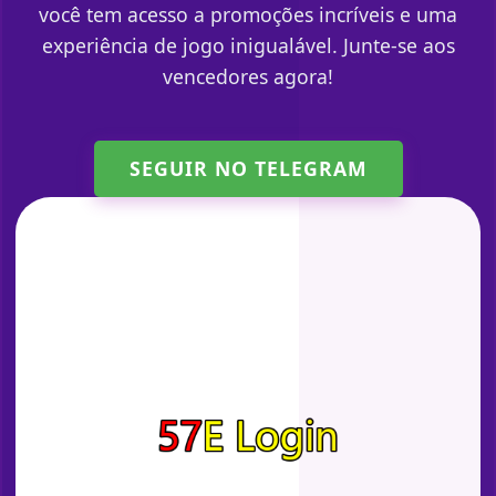
você tem acesso a promoções incríveis e uma
experiência de jogo inigualável. Junte-se aos
vencedores agora!
SEGUIR NO TELEGRAM