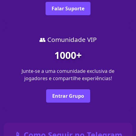
Falar Suporte
👥 Comunidade VIP
1000+
Junte-se a uma comunidade exclusiva de
jogadores e compartilhe experiências!
Entrar Grupo
📱 Como Seguir no Telegram