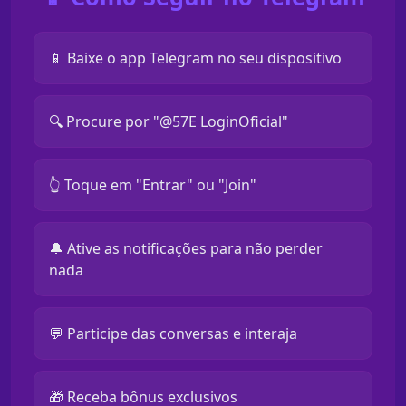
📱 Baixe o app Telegram no seu dispositivo
🔍 Procure por "@57E LoginOficial"
👆 Toque em "Entrar" ou "Join"
🔔 Ative as notificações para não perder
nada
💬 Participe das conversas e interaja
🎁 Receba bônus exclusivos