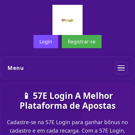
Login
Registrar-se
Menu
📱 57E Login A Melhor
Plataforma de Apostas
Cadastre-se na 57E Login para ganhar bônus no
cadastro e em cada recarga. Com a 57E Login,