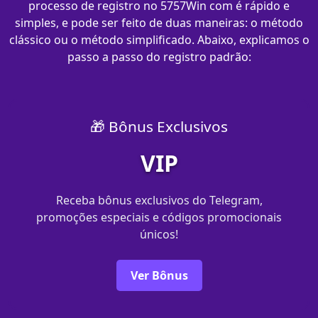
processo de registro no 5757Win com​ é rápido e
simples, e pode ser feito de duas maneiras: o método
clássico ou o método simplificado. Abaixo, explicamos o
passo a passo do registro padrão:
🎁 Bônus Exclusivos
VIP
Receba bônus exclusivos do Telegram,
promoções especiais e códigos promocionais
únicos!
Ver Bônus