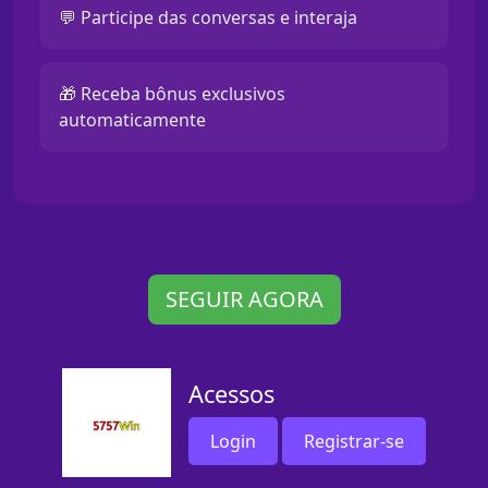
💬 Participe das conversas e interaja
🎁 Receba bônus exclusivos
automaticamente
SEGUIR AGORA
Acessos
Login
Registrar-se