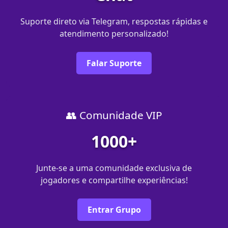
Suporte direto via Telegram, respostas rápidas e
atendimento personalizado!
Falar Suporte
👥 Comunidade VIP
1000+
Junte-se a uma comunidade exclusiva de
jogadores e compartilhe experiências!
Entrar Grupo