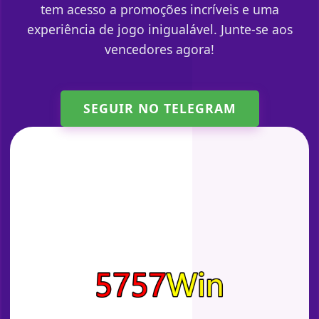
tem acesso a promoções incríveis e uma
experiência de jogo inigualável. Junte-se aos
vencedores agora!
SEGUIR NO TELEGRAM