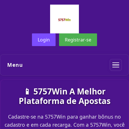
Login
Registrar-se
Menu
📱 5757Win A Melhor
Plataforma de Apostas
Cadastre-se na 5757Win para ganhar bônus no
cadastro e em cada recarga. Com a 5757Win, você