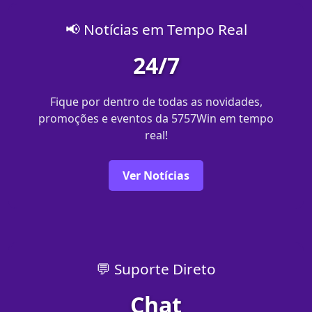
📢 Notícias em Tempo Real
24/7
Fique por dentro de todas as novidades,
promoções e eventos da 5757Win em tempo
real!
Ver Notícias
💬 Suporte Direto
Chat