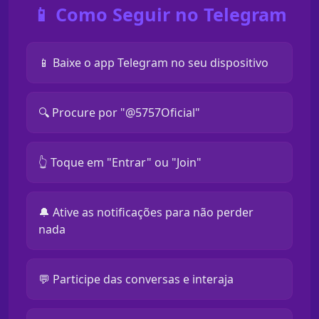
📱 Como Seguir no Telegram
📱 Baixe o app Telegram no seu dispositivo
🔍 Procure por "@5757Oficial"
👆 Toque em "Entrar" ou "Join"
🔔 Ative as notificações para não perder
nada
💬 Participe das conversas e interaja