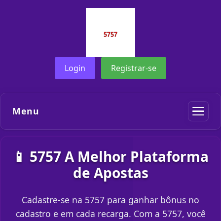
Login
Registrar-se
Menu
📱 5757 A Melhor Plataforma
de Apostas
Cadastre-se na 5757 para ganhar bônus no
cadastro e em cada recarga. Com a 5757, você