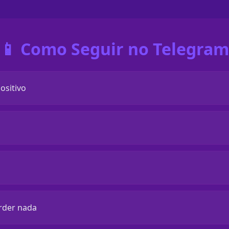
📱 Como Seguir no Telegram
ositivo
erder nada