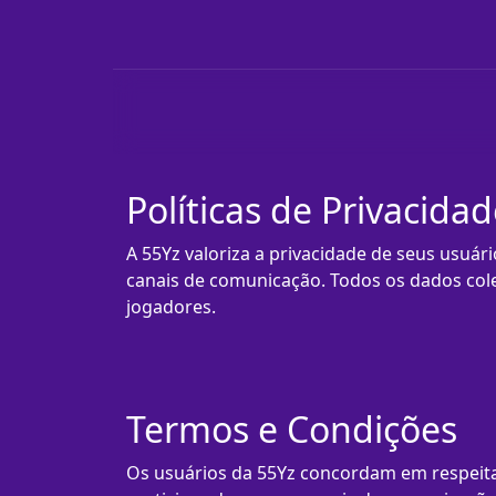
Políticas de Privacida
A 55Yz valoriza a privacidade de seus usuá
canais de comunicação. Todos os dados cole
jogadores.
Termos e Condições
Os usuários da 55Yz concordam em respeitar