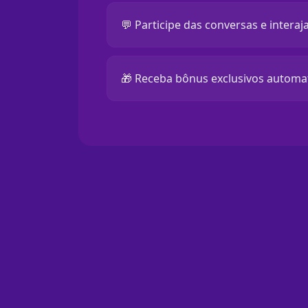
💬 Participe das conversas e interaj
🎁 Receba bônus exclusivos autom