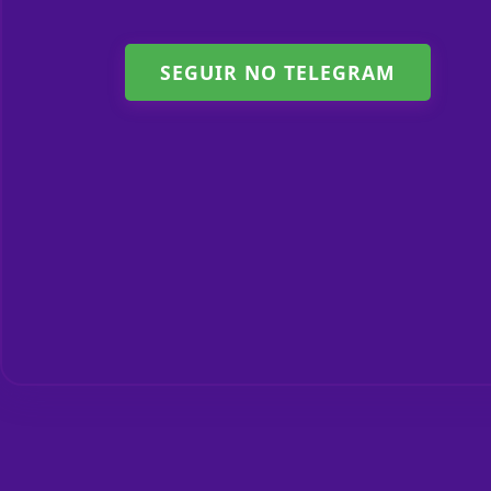
SEGUIR NO TELEGRAM