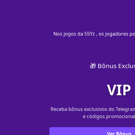
Nos jogos da 55Yz , os jogadores po
🎁 Bônus Exclu
VIP
Receba bônus exclusivos do Telegra
e códigos promocionai
Ver Bônus