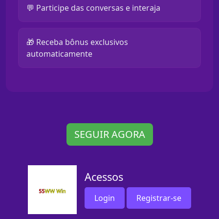
💬 Participe das conversas e interaja
🎁 Receba bônus exclusivos
automaticamente
SEGUIR AGORA
Acessos
Login
Registrar-se