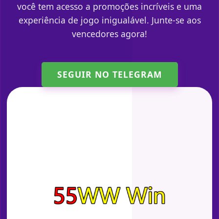
você tem acesso a promoções incríveis e uma
experiência de jogo inigualável. Junte-se aos
vencedores agora!
SEGUIR NO TELEGRAM