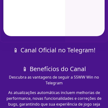
📱 Canal Oficial no Telegram!
📱 Benefícios do Canal
Descubra as vantagens de seguir a 55WW Win no
Telegram
As atualizações automáticas incluem melhorias de
performance, novas funcionalidades e correções de
bugs, garantindo que sua experiência de jogo seja