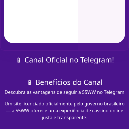
📱 Canal Oficial no Telegram!
📱 Benefícios do Canal
Descubra as vantagens de seguir a 55WW no Telegram
Um site licenciado oficialmente pelo governo brasileiro
— a 55WW oferece uma experiência de cassino online
justa e transparente.