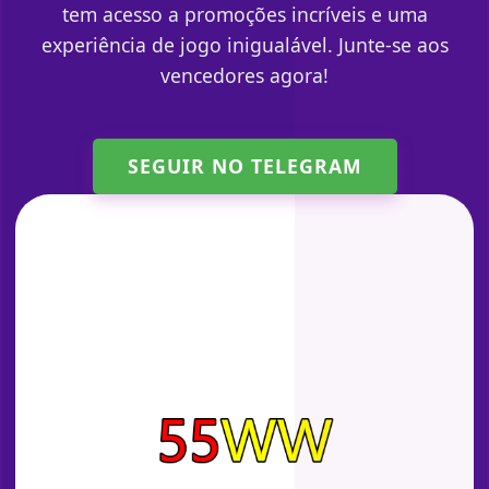
tem acesso a promoções incríveis e uma
experiência de jogo inigualável. Junte-se aos
vencedores agora!
SEGUIR NO TELEGRAM