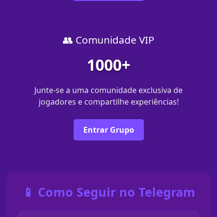
👥 Comunidade VIP
1000+
Junte-se a uma comunidade exclusiva de
jogadores e compartilhe experiências!
Entrar Grupo
📱 Como Seguir no Telegram