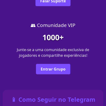
Falar Suporte
👥 Comunidade VIP
1000+
Junte-se a uma comunidade exclusiva de
jogadores e compartilhe experiências!
Entrar Grupo
📱 Como Seguir no Telegram