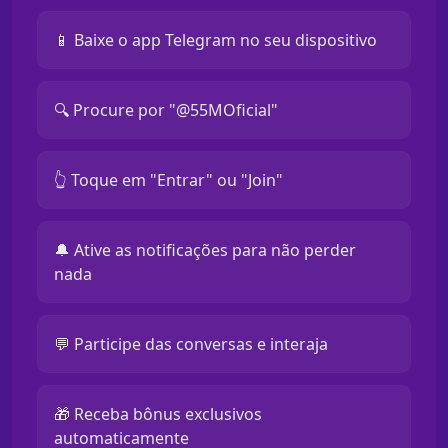
📱 Baixe o app Telegram no seu dispositivo
🔍 Procure por "@55MOficial"
👆 Toque em "Entrar" ou "Join"
🔔 Ative as notificações para não perder
nada
💬 Participe das conversas e interaja
🎁 Receba bônus exclusivos
automaticamente