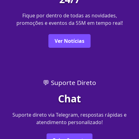
Fique por dentro de todas as novidades,
promoções e eventos da 55M em tempo real!
Ver Notícias
💬 Suporte Direto
Chat
Suporte direto via Telegram, respostas rápidas e
atendimento personalizado!