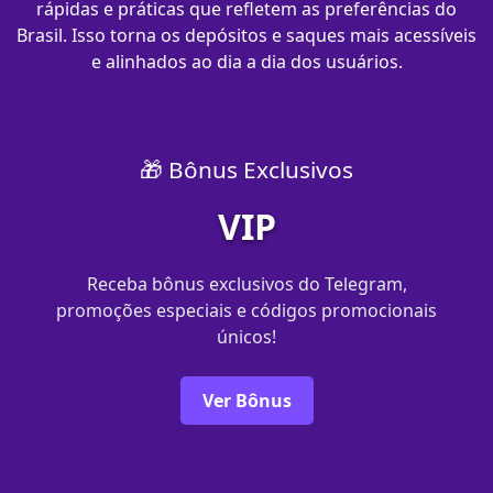
rápidas e práticas que refletem as preferências do
Brasil. Isso torna os depósitos e saques mais acessíveis
e alinhados ao dia a dia dos usuários.
🎁 Bônus Exclusivos
VIP
Receba bônus exclusivos do Telegram,
promoções especiais e códigos promocionais
únicos!
Ver Bônus