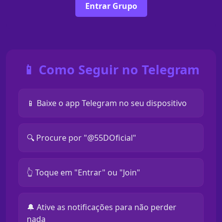
Entrar Grupo
📱 Como Seguir no Telegram
📱 Baixe o app Telegram no seu dispositivo
🔍 Procure por "@55DOficial"
👆 Toque em "Entrar" ou "Join"
🔔 Ative as notificações para não perder
nada