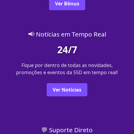
Ver Bônus
📢 Notícias em Tempo Real
24/7
Fique por dentro de todas as novidades,
promoções e eventos da 55D em tempo real!
Ver Notícias
💬 Suporte Direto