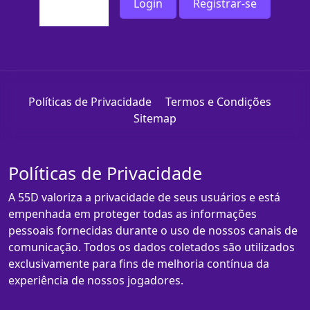
Login
Registrar-se
Políticas de Privacidade
Termos e Condições
Sitemap
Políticas de Privacidade
A 55D valoriza a privacidade de seus usuários e está
empenhada em proteger todas as informações
pessoais fornecidas durante o uso de nossos canais de
comunicação. Todos os dados coletados são utilizados
exclusivamente para fins de melhoria contínua da
experiência de nossos jogadores.