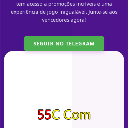
tem acesso a promoções incríveis e uma
experiência de jogo inigualável. Junte-se aos
vencedores agora!
SEGUIR NO TELEGRAM