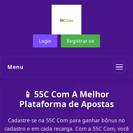
Login
Registrar-se
Menu
📱 55C Com A Melhor
Plataforma de Apostas
Cadastre-se na 55C Com para ganhar bônus no
cadastro e em cada recarga. Com a 55C Com, você