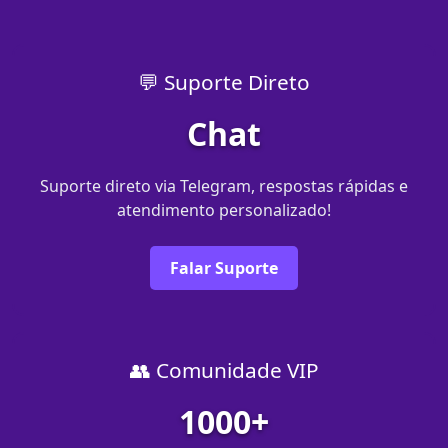
💬 Suporte Direto
Chat
Suporte direto via Telegram, respostas rápidas e
atendimento personalizado!
Falar Suporte
👥 Comunidade VIP
1000+