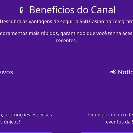
📱 Benefícios do Canal
Descubra as vantagens de seguir a 55B Casino no Telegra
rimoramentos mais rápidos, garantindo que você tenha ace
recentes.
sivos
📢 Notí
m, promoções especiais
Fique por dentro d
s únicos!
eventos da 