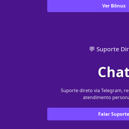
Ver Bônus
💬 Suporte Di
Cha
Suporte direto via Telegram, r
atendimento persona
Falar Suport