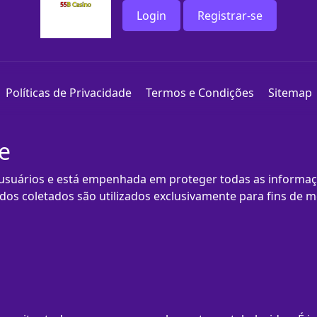
Login
Registrar-se
Políticas de Privacidade
Termos e Condições
Sitemap
de
s usuários e está empenhada em proteger todas as informa
os coletados são utilizados exclusivamente para fins de m