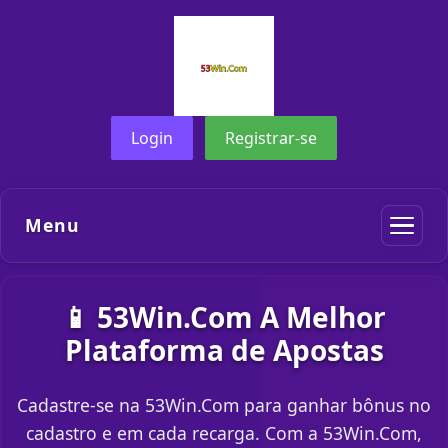
Login
Registrar-se
Menu
📱 53Win.Com A Melhor
Plataforma de Apostas
Cadastre-se na 53Win.Com para ganhar bônus no
cadastro e em cada recarga. Com a 53Win.Com,