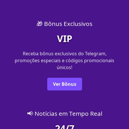
🎁 Bônus Exclusivos
VIP
Receba bônus exclusivos do Telegram,
promoções especiais e códigos promocionais
únicos!
Ver Bônus
📢 Notícias em Tempo Real
24/7