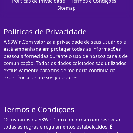
Políticas de Privacidade
Termos e Condições
Sitemap
Políticas de Privacidade
A 53Win.Com valoriza a privacidade de seus usuários e
está empenhada em proteger todas as informações
pessoais fornecidas durante o uso de nossos canais de
comunicação. Todos os dados coletados são utilizados
exclusivamente para fins de melhoria contínua da
experiência de nossos jogadores.
Termos e Condições
Os usuários da 53Win.Com concordam em respeitar
todas as regras e regulamentos estabelecidos. É