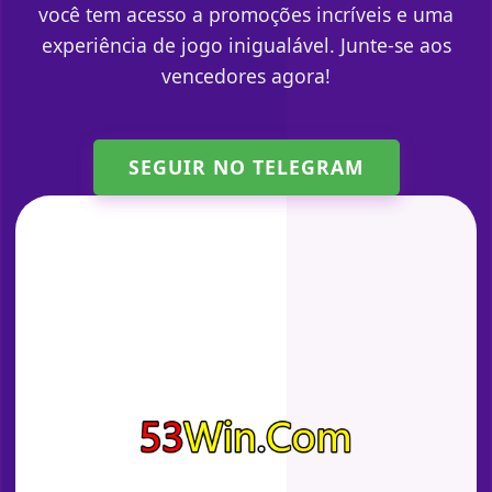
você tem acesso a promoções incríveis e uma
experiência de jogo inigualável. Junte-se aos
vencedores agora!
SEGUIR NO TELEGRAM