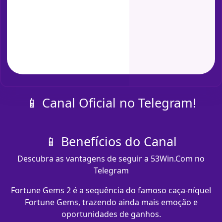
📱 Canal Oficial no Telegram!
📱 Benefícios do Canal
Descubra as vantagens de seguir a 53Win.Com no
Telegram
Fortune Gems 2 é a sequência do famoso caça-níquel
Fortune Gems, trazendo ainda mais emoção e
oportunidades de ganhos.