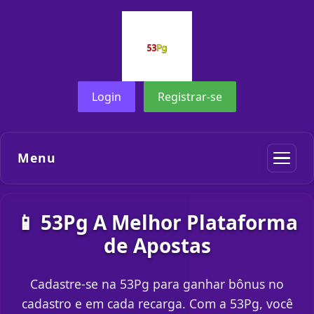
Login
Registrar-se
Menu
📱 53Pg A Melhor Plataforma
de Apostas
Cadastre-se na 53Pg para ganhar bônus no
cadastro e em cada recarga. Com a 53Pg, você