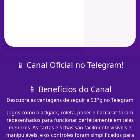
📱 Canal Oficial no Telegram!
📱 Benefícios do Canal
Descubra as vantagens de seguir a 53Pg no Telegram
Jogos como blackjack, roleta, poker e baccarat foram
redesenhados para funcionar perfeitamente em telas
menores. As cartas e fichas são facilmente visíveis e
manipuláveis, e os controles foram simplificados para