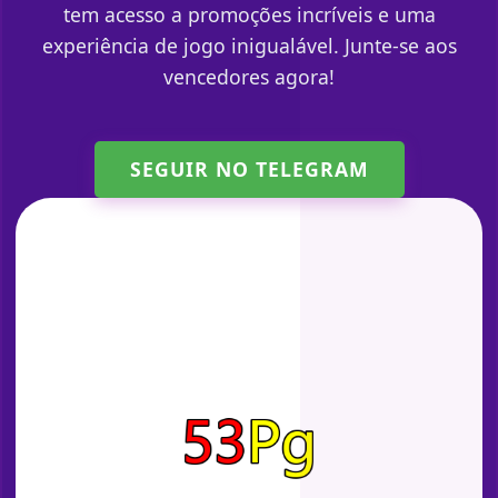
tem acesso a promoções incríveis e uma
experiência de jogo inigualável. Junte-se aos
vencedores agora!
SEGUIR NO TELEGRAM