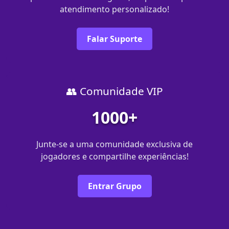
atendimento personalizado!
Falar Suporte
👥 Comunidade VIP
1000+
Junte-se a uma comunidade exclusiva de
jogadores e compartilhe experiências!
Entrar Grupo