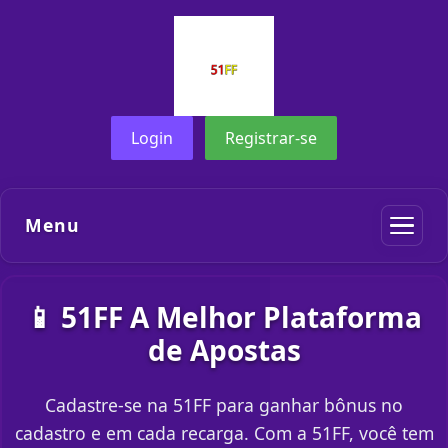
Login
Registrar-se
Menu
📱 51FF A Melhor Plataforma
de Apostas
Cadastre-se na 51FF para ganhar bônus no
cadastro e em cada recarga. Com a 51FF, você tem