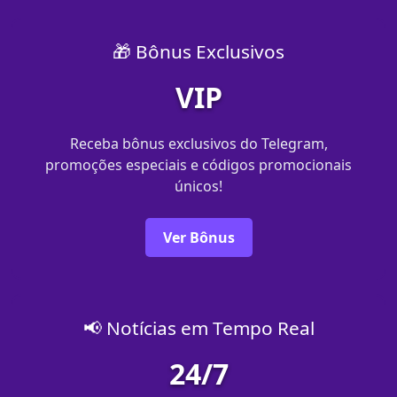
🎁 Bônus Exclusivos
VIP
Receba bônus exclusivos do Telegram,
promoções especiais e códigos promocionais
únicos!
Ver Bônus
📢 Notícias em Tempo Real
24/7