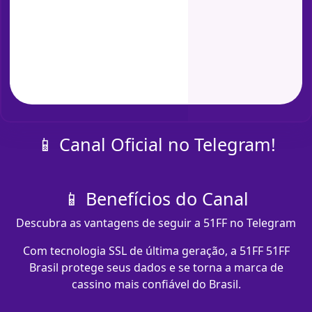
📱 Canal Oficial no Telegram!
📱 Benefícios do Canal
Descubra as vantagens de seguir a 51FF no Telegram
Com tecnologia SSL de última geração, a 51FF 51FF
Brasil protege seus dados e se torna a marca de
cassino mais confiável do Brasil.