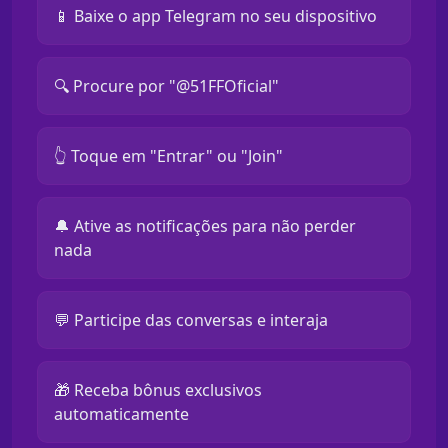
📱 Baixe o app Telegram no seu dispositivo
🔍 Procure por "@51FFOficial"
👆 Toque em "Entrar" ou "Join"
🔔 Ative as notificações para não perder
nada
💬 Participe das conversas e interaja
🎁 Receba bônus exclusivos
automaticamente