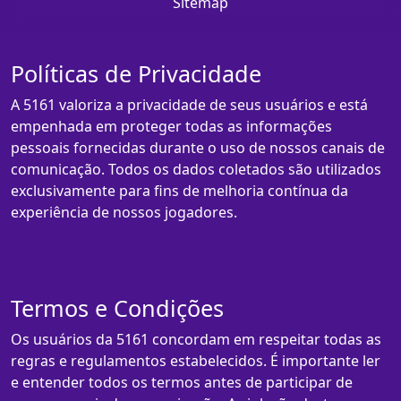
Sitemap
Políticas de Privacidade
A 5161 valoriza a privacidade de seus usuários e está
empenhada em proteger todas as informações
pessoais fornecidas durante o uso de nossos canais de
comunicação. Todos os dados coletados são utilizados
exclusivamente para fins de melhoria contínua da
experiência de nossos jogadores.
Termos e Condições
Os usuários da 5161 concordam em respeitar todas as
regras e regulamentos estabelecidos. É importante ler
e entender todos os termos antes de participar de