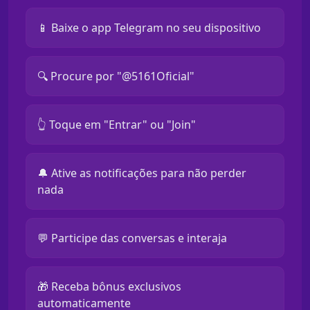
📱 Baixe o app Telegram no seu dispositivo
🔍 Procure por "@5161Oficial"
👆 Toque em "Entrar" ou "Join"
🔔 Ative as notificações para não perder
nada
💬 Participe das conversas e interaja
🎁 Receba bônus exclusivos
automaticamente