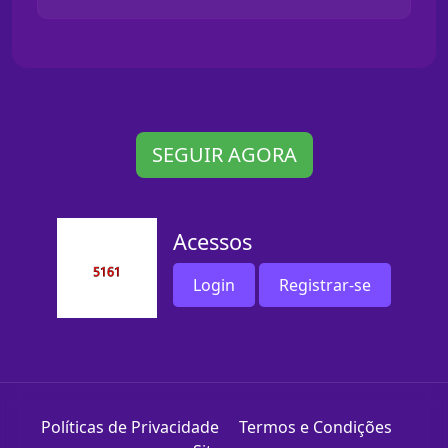
SEGUIR AGORA
Acessos
Login
Registrar-se
Políticas de Privacidade
Termos e Condições