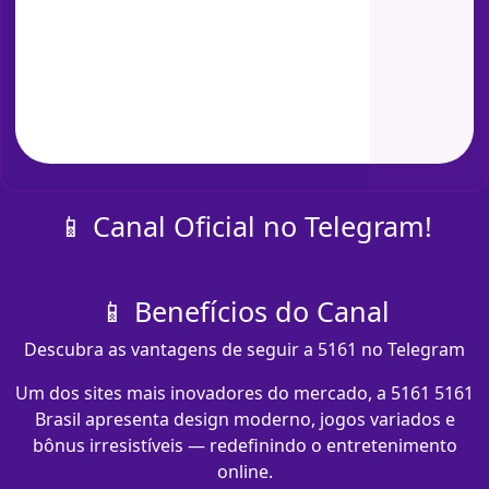
📱 Canal Oficial no Telegram!
📱 Benefícios do Canal
Descubra as vantagens de seguir a 5161 no Telegram
Um dos sites mais inovadores do mercado, a 5161 5161
Brasil apresenta design moderno, jogos variados e
bônus irresistíveis — redefinindo o entretenimento
online.