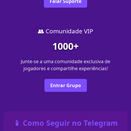
Falar Suporte
👥 Comunidade VIP
1000+
Junte-se a uma comunidade exclusiva de
jogadores e compartilhe experiências!
Entrar Grupo
📱 Como Seguir no Telegram