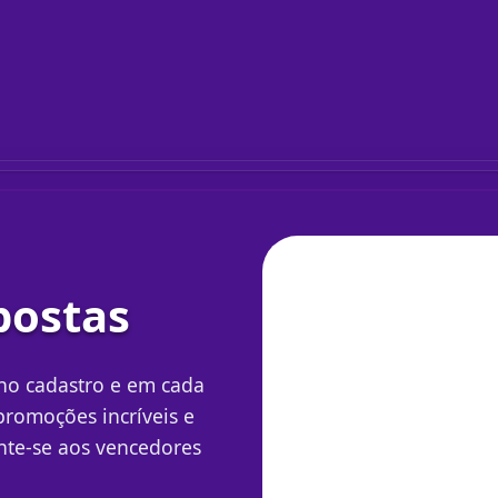
postas
no cadastro e em cada
promoções incríveis e
unte-se aos vencedores