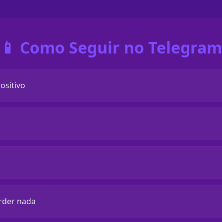
📱 Como Seguir no Telegram
ositivo
erder nada