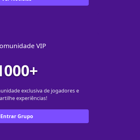
Comunidade VIP
1000+
unidade exclusiva de jogadores e
rtilhe experiências!
Entrar Grupo