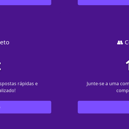
reto
👥 
t
espostas rápidas e
Junte-se a uma com
lizado!
compa
e