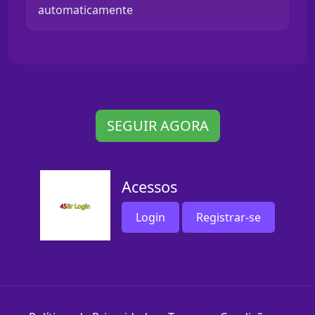
automaticamente
SEGUIR AGORA
Acessos
Login
Registrar-se