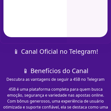
📱 Canal Oficial no Telegram!
📱 Benefícios do Canal
Descubra as vantagens de seguir a 45B no Telegram
45B é uma plataforma completa para quem busca
emoção, segurança e variedade nas apostas online.
Com bônus generosos, uma experiência de usuário
otimizada e suporte confiável, ela se destaca como uma