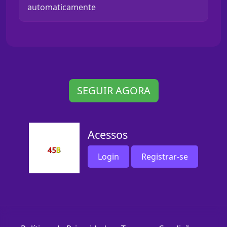
automaticamente
SEGUIR AGORA
Acessos
Login
Registrar-se