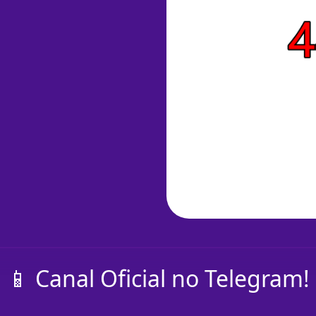
📱 Canal Oficial no Telegram!