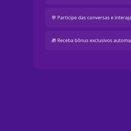
💬 Participe das conversas e interaj
🎁 Receba bônus exclusivos autom