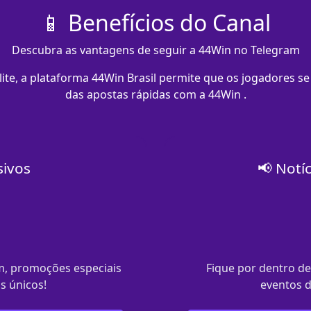
📱 Benefícios do Canal
Descubra as vantagens de seguir a 44Win no Telegram
ite, a plataforma 44Win Brasil permite que os jogadores s
das apostas rápidas com a 44Win .
sivos
📢 Notí
m, promoções especiais
Fique por dentro d
s únicos!
eventos d