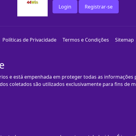
Login
Registrar-se
Políticas de Privacidade
Termos e Condições
Sitemap
de
ários e está empenhada em proteger todas as informações 
os coletados são utilizados exclusivamente para fins de m