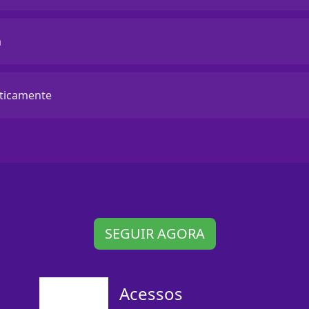
a
aticamente
SEGUIR AGORA
Acessos