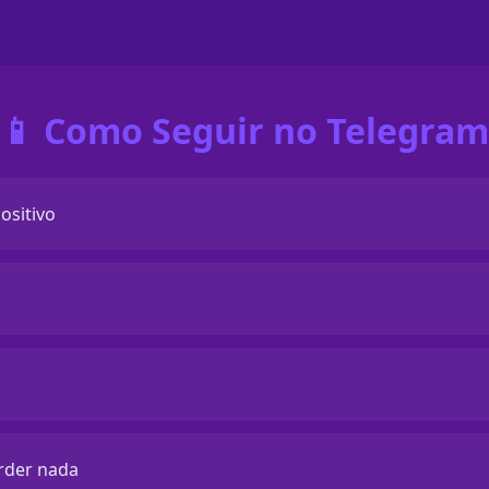
📱 Como Seguir no Telegram
ositivo
erder nada