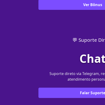
Ver Bônus
💬 Suporte Di
Cha
Suporte direto via Telegram, r
atendimento persona
Falar Suport