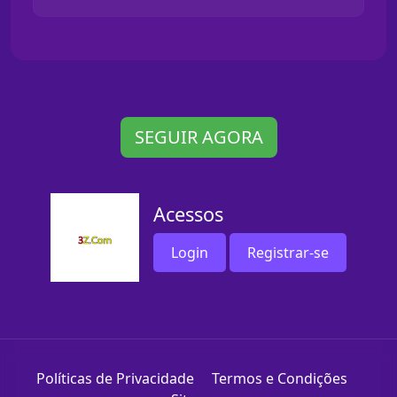
SEGUIR AGORA
Acessos
Login
Registrar-se
Políticas de Privacidade
Termos e Condições