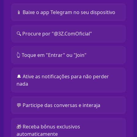
📱 Baixe o app Telegram no seu dispositivo
🔍 Procure por "@3Z.ComOficial"
👆 Toque em "Entrar" ou "Join"
🔔 Ative as notificações para não perder
nada
💬 Participe das conversas e interaja
🎁 Receba bônus exclusivos
automaticamente