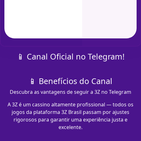
📱 Canal Oficial no Telegram!
📱 Benefícios do Canal
Descubra as vantagens de seguir a 3Z no Telegram
A 3Z é um cassino altamente profissional — todos os
jogos da plataforma 3Z Brasil passam por ajustes
rigorosos para garantir uma experiência justa e
excelente.