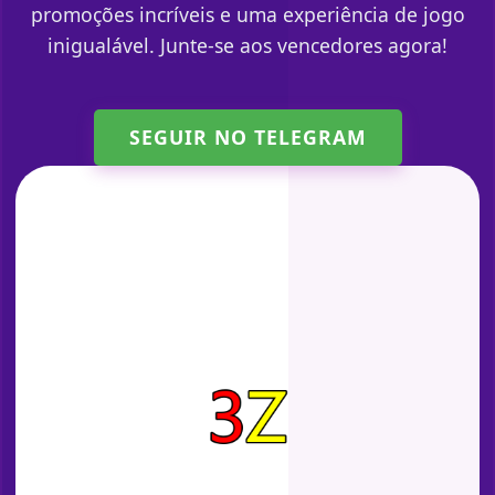
promoções incríveis e uma experiência de jogo
inigualável. Junte-se aos vencedores agora!
SEGUIR NO TELEGRAM