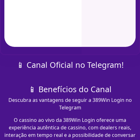
📱 Canal Oficial no Telegram!
📱 Benefícios do Canal
Descubra as vantagens de seguir a 389Win Login no
Telegram
O cassino ao vivo da 389Win Login oferece uma
experiência autêntica de cassino, com dealers reais,
interação em tempo real e a possibilidade de conversar