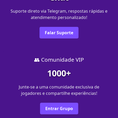
Suporte direto via Telegram, respostas rápidas e
atendimento personalizado!
Falar Suporte
👥 Comunidade VIP
1000+
Junte-se a uma comunidade exclusiva de
jogadores e compartilhe experiências!
Entrar Grupo