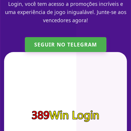
Login, você tem acesso a promoções incríveis e
uma experiência de jogo inigualável. Junte-se aos
vencedores agora!
SEGUIR NO TELEGRAM