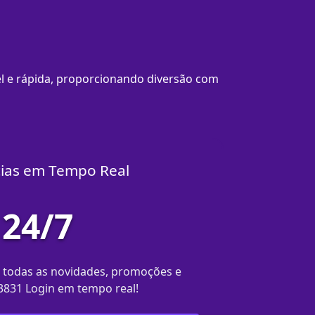
m
vel e rápida, proporcionando diversão com
cias em Tempo Real
24/7
e todas as novidades, promoções e
3831 Login em tempo real!