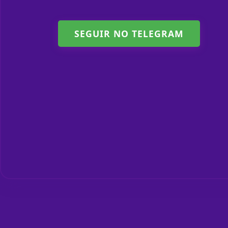
SEGUIR NO TELEGRAM