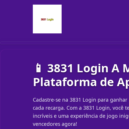
📱 3831 Login A 
Plataforma de A
Cadastre-se na 3831 Login para ganhar
cada recarga. Com a 3831 Login, você 
incríveis e uma experiência de jogo inig
vencedores agora!