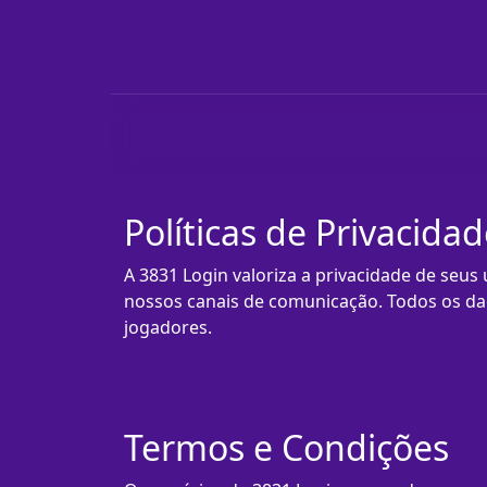
Políticas de Privacida
A 3831 Login valoriza a privacidade de seu
nossos canais de comunicação. Todos os dad
jogadores.
Termos e Condições