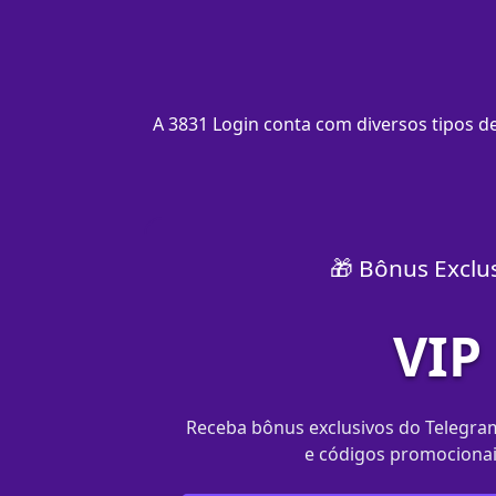
A 3831 Login conta com diversos tipos de
🎁 Bônus Exclu
VIP
Receba bônus exclusivos do Telegra
e códigos promocionai