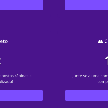
reto
👥 
t
espostas rápidas e
Junte-se a uma com
lizado!
compa
e