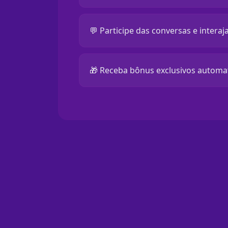
💬 Participe das conversas e interaj
🎁 Receba bônus exclusivos autom