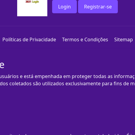
Login
Registrar-se
Políticas de Privacidade
Termos e Condições
Sitemap
de
s usuários e está empenhada em proteger todas as informaç
os coletados são utilizados exclusivamente para fins de m