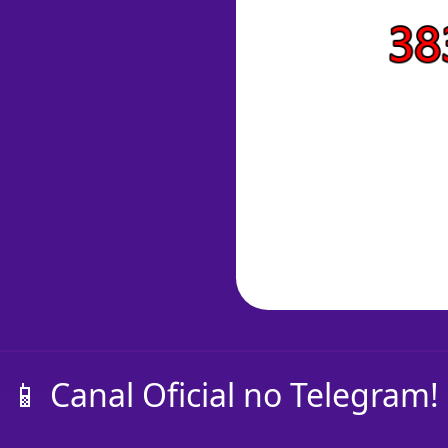
📱 Canal Oficial no Telegram!