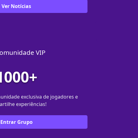
Ver Notícias
Comunidade VIP
1000+
unidade exclusiva de jogadores e
rtilhe experiências!
Entrar Grupo