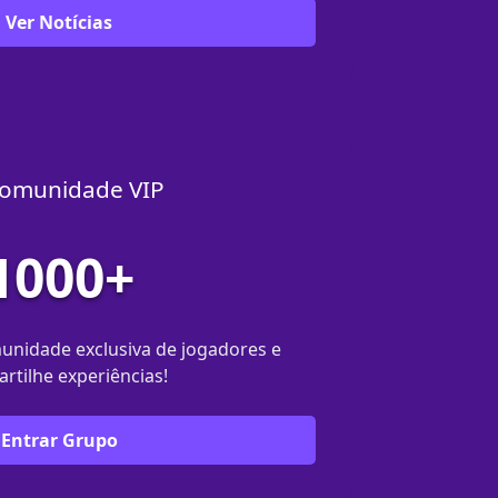
Ver Notícias
Comunidade VIP
1000+
unidade exclusiva de jogadores e
rtilhe experiências!
Entrar Grupo