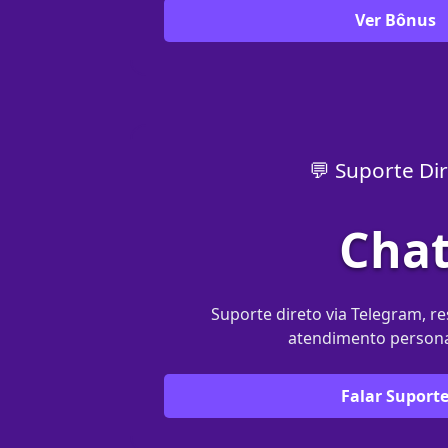
Ver Bônus
💬 Suporte Di
Cha
Suporte direto via Telegram, r
atendimento persona
Falar Suport