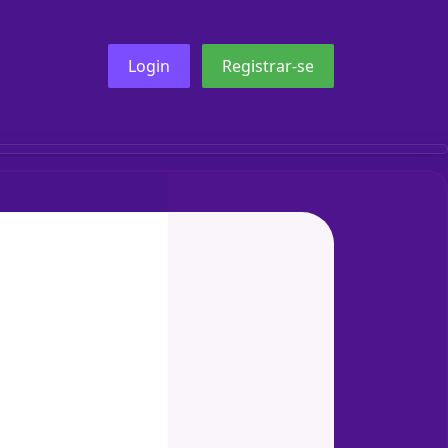
Login
Registrar-se