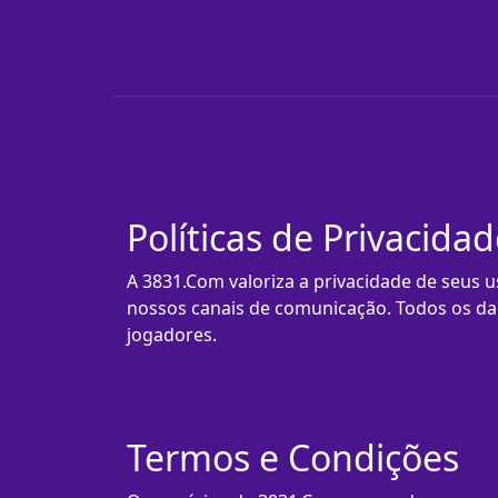
Políticas de Privacida
A 3831.Com valoriza a privacidade de seus 
nossos canais de comunicação. Todos os dad
jogadores.
Termos e Condições