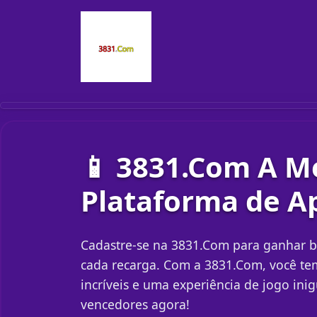
📱 3831.Com A M
Plataforma de A
Cadastre-se na 3831.Com para ganhar 
cada recarga. Com a 3831.Com, você t
incríveis e uma experiência de jogo inig
vencedores agora!