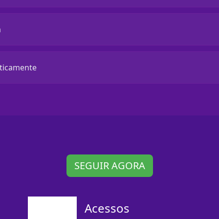
a
aticamente
SEGUIR AGORA
Acessos