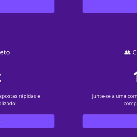
reto
👥 
t
espostas rápidas e
Junte-se a uma com
lizado!
compa
e