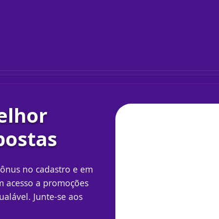
elhor
postas
bônus no cadastro e em
em acesso a promoções
ualável. Junte-se aos