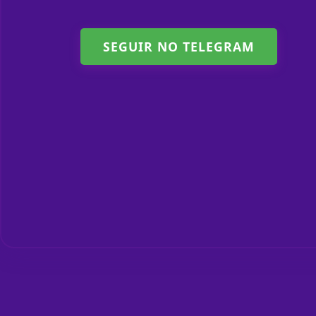
SEGUIR NO TELEGRAM