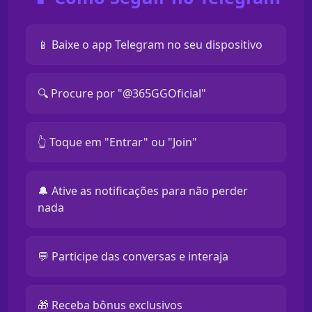
📱 Baixe o app Telegram no seu dispositivo
🔍 Procure por "@365GGOficial"
👆 Toque em "Entrar" ou "Join"
🔔 Ative as notificações para não perder
nada
💬 Participe das conversas e interaja
🎁 Receba bônus exclusivos