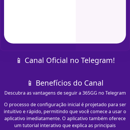
📱 Canal Oficial no Telegram!
📱 Benefícios do Canal
Descubra as vantagens de seguir a 365GG no Telegram
O processo de configuração inicial é projetado para ser
intuitivo e rápido, permitindo que você comece a usar o
aplicativo imediatamente. O aplicativo também oferece
um tutorial interativo que explica as principais