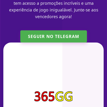
tem acesso a promoções incríveis e uma
experiência de jogo inigualável. Junte-se aos
vencedores agora!
SEGUIR NO TELEGRAM